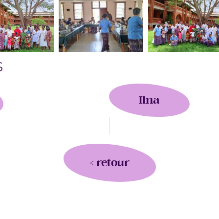
s
Ilna
< retour