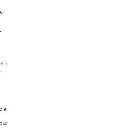
le
t
el à
s
cle,
pour