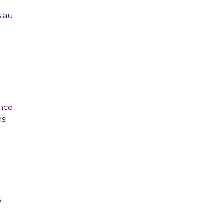
s au
ence
si
s