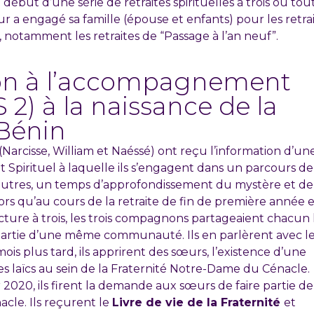
e début d’une série de retraites spirituelles à trois ou tou
r a engagé sa famille (épouse et enfants) pour les retra
 notamment les retraites de “Passage à l’an neuf”.
ion à l’accompagnement
S 2) à la naissance de la
 Bénin
Narcisse, William et Naéssé) ont reçu l’information d’un
Spirituel à laquelle ils s’engagent dans un parcours de
autres, un temps d’approfondissement du mystère et de
alors qu’au cours de la retraite de fin de première année 
cture à trois, les trois compagnons partageaient chacun 
 partie d’une même communauté. Ils en parlèrent avec l
s plus tard, ils apprirent des sœurs, l’existence d’une
 laïcs au sein de la Fraternité Notre-Dame du Cénacle.
2020, ils firent la demande aux sœurs de faire partie de
cle. Ils reçurent le
Livre de vie de la Fraternité
et