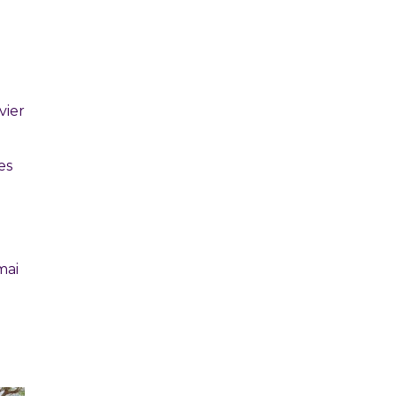
0
vier
es
mai